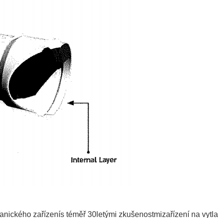
anického zařízení
s téměř 30letými zkušenostmi
zařízení na vytl