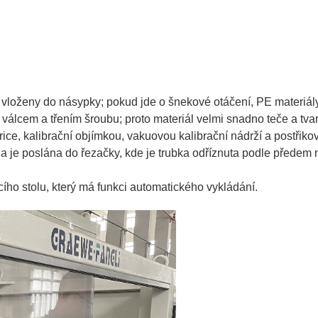
y vloženy do násypky; pokud jde o šnekové otáčení, PE materiál
válcem a třením šroubu; proto materiál velmi snadno teče a tvar
trice, kalibrační objímkou, vakuovou kalibrační nádrží a postři
u a je poslána do řezačky, kde je trubka odříznuta podle přede
ího stolu, který má funkci automatického vykládání.