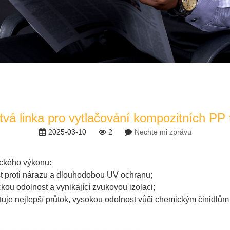
stvá linka pro vytlačování kompozitních PP 
2025-03-10
2
Nechte mi zprávu
nického výkonu:
ost proti nárazu a dlouhodobou UV ochranu;
ou odolnost a vynikající zvukovou izolaci;
kytuje nejlepší průtok, vysokou odolnost vůči chemickým činidlům