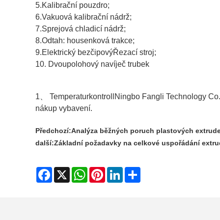
5.
Kalibrační pouzdro
;
6.
Vakuová kalibrační nádrž
;
7.
Sprejová chladicí nádrž
;
8.
Odtah: housenková trakce
;
9.Elektrický bezčipový
Řezací stroj
;
10.
Dvoupolohový navíječ trubek
1、 Temperaturkontroll
Ningbo Fangli Technology Co.,
nákup vybavení.
Předchozí:
Analýza běžných poruch plastových extrud
další:
Základní požadavky na celkové uspořádání extru
Facebook
X
WhatsApp
Pinterest
LinkedIn
Share