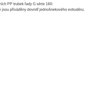
ních PP trubek řady G série 160:
y jsou přiváděny dovnitř jednošnekového extrudéru.