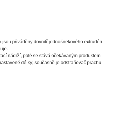
y jsou přiváděny dovnitř jednošnekového extrudéru.
uje.
kovací nádrží, poté se stává očekávaným produktem.
m nastavené délky; současně je odstraňovač prachu