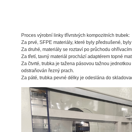
Proces výrobní linky třívrstvých kompozitních trubek:
Za prvé, SFPE materiály, které byly předsušené, byl
Za druhé, materiály se roztaví po průchodu ohřívacím 
Za třetí, tavný materiál prochází adaptérem topné ma
Za čtvrté, trubka je tažena pásovou tažnou jednotko
odstraňován řezný prach.
Za páté, trubka pevné délky je odeslána do skladovac