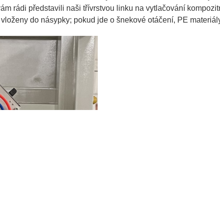
m rádi představili naši třívrstvou linku na vytlačování kompozit
y vloženy do násypky; pokud jde o šnekové otáčení, PE materiál