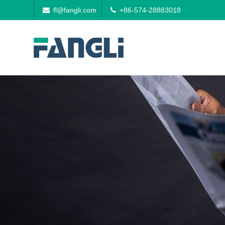
fl@fangli.com
+86-574-28883018