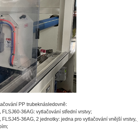
lačování PP trubek
následovně:
, FLSJ60-36AG: vytlačování střední vrstvy;
, FLSJ45-36AG, 2 jednotky: jedna pro vytlačování vnější vrstvy, j
bím;