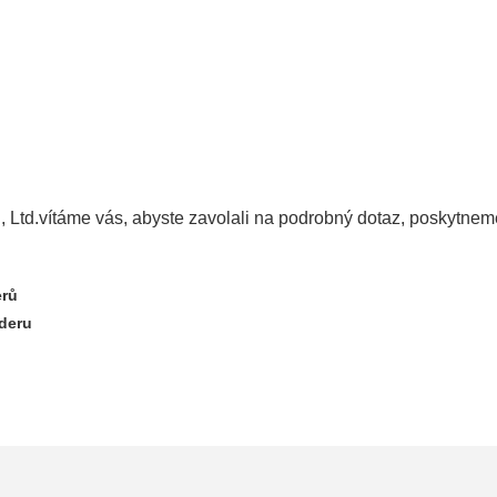
 Ltd.
vítáme vás, abyste zavolali na podrobný dotaz, poskytnem
erů
deru