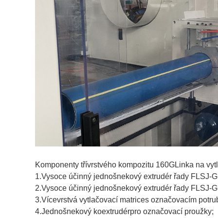
Komponenty třívrstvého kompozitu 160G
Linka na vyt
1.
Vysoce účinný jednošnekový extrudér řady FLSJ-G
2.
Vysoce účinný jednošnekový extrudér řady FLSJ-G
3.
Vícevrstvá vytlačovací matrice
s označovacím potru
4.
Jednošnekový koextrudér
pro označovací proužky;