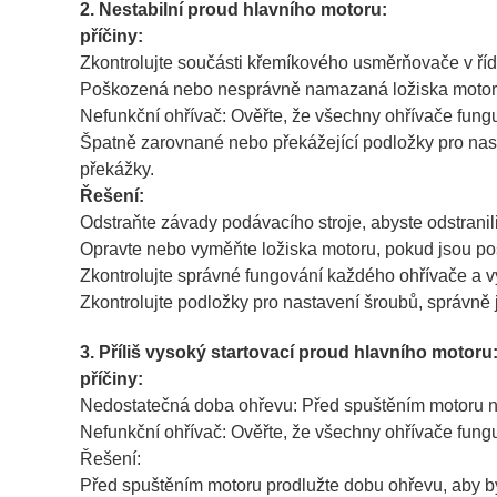
2. Nestabilní proud hlavního motoru:
příčiny:
Zkontrolujte součásti křemíkového usměrňovače v ř
Poškozená nebo nesprávně namazaná ložiska motoru: 
Nefunkční ohřívač: Ověřte, že všechny ohřívače fungu
Špatně zarovnané nebo překážející podložky pro nast
překážky.
Řešení:
Odstraňte závady podávacího stroje, abyste odstranil
Opravte nebo vyměňte ložiska motoru, pokud jsou p
Zkontrolujte správné fungování každého ohřívače a 
Zkontrolujte podložky pro nastavení šroubů, správně j
3. Příliš vysoký startovací proud hlavního motoru
příčiny:
Nedostatečná doba ohřevu: Před spuštěním motoru ne
Nefunkční ohřívač: Ověřte, že všechny ohřívače funguj
Řešení:
Před spuštěním motoru prodlužte dobu ohřevu, aby b