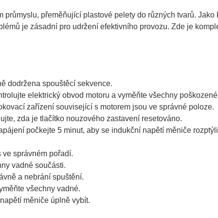
ém průmyslu, přeměňující plastové pelety do různých tvarů. Jako
blémů je zásadní pro udržení efektivního provozu. Zde je kompl
vně dodržena spouštěcí sekvence.
trolujte elektrický obvod motoru a vyměňte všechny poškozené 
okovací zařízení související s motorem jsou ve správné poloze.
ujte, zda je tlačítko nouzového zastavení resetováno.
pájení počkejte 5 minut, aby se indukční napětí měniče rozptýli
s ve správném pořadí.
hny vadné součásti.
rávně a nebrání spuštění.
vyměňte všechny vadné.
napětí měniče úplně vybít.