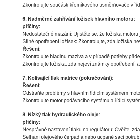
Zkontrolujte součásti křemíkového usměrňovače v ř
6. Nadměrné zahřívání ložisek hlavního motoru:
příčiny:
Nedostatečné mazání: Ujistěte se, že ložiska moto
Silné opotřebení ložisek: Zkontrolujte, zda ložiska 
Řešení:
Zkontrolujte hladinu maziva a v případě potřeby přide
Zkontrolujte ložiska, zda nejeví známky opotřebení, 
7. Kolísající tlak matrice (pokračování):
Řešení:
Odstraňte problémy s hlavním řídicím systémem motoru
Zkontrolujte motor podávacího systému a řídicí systém,
8. Nízký tlak hydraulického oleje:
příčiny:
Nesprávné nastavení tlaku na regulátoru: Ověřte, zda
Selhání olejového čerpadla nebo ucpané sací potrubí: