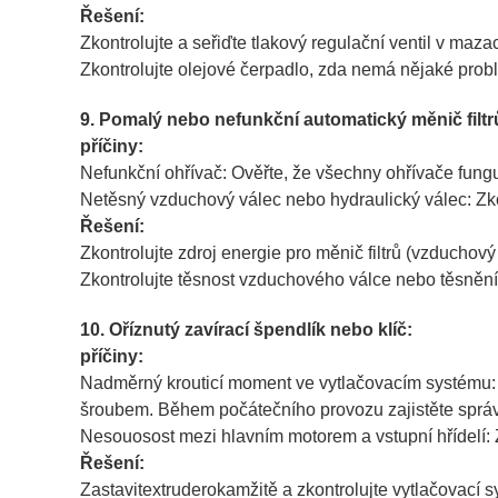
Řešení:
Zkontrolujte a seřiďte tlakový regulační ventil v mazac
Zkontrolujte olejové čerpadlo, zda nemá nějaké problé
9. Pomalý nebo nefunkční automatický měnič filtr
příčiny:
Nefunkční ohřívač: Ověřte, že všechny ohřívače funguj
Netěsný vzduchový válec nebo hydraulický válec: Zko
Řešení:
Zkontrolujte zdroj energie pro měnič filtrů (vzduchový
Zkontrolujte těsnost vzduchového válce nebo těsnění
10. Oříznutý zavírací špendlík nebo klíč:
příčiny:
Nadměrný krouticí moment ve vytlačovacím systému: I
šroubem. Během počátečního provozu zajistěte správn
Nesouosost mezi hlavním motorem a vstupní hřídelí: 
Řešení:
Zastavit
extruder
okamžitě a zkontrolujte vytlačovací 