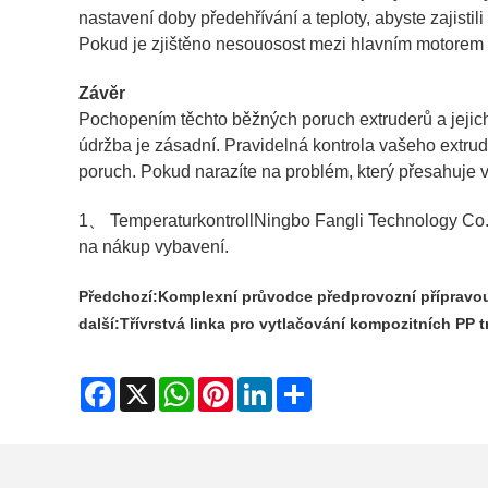
nastavení doby předehřívání a teploty, abyste zajistili
Pokud je zjištěno nesouosost mezi hlavním motorem a 
Závěr
Pochopením těchto běžných poruch extruderů a jejich
údržba je zásadní. Pravidelná kontrola vašeho extrud
poruch. Pokud narazíte na problém, který přesahuje v
1、 Temperaturkontroll
Ningbo Fangli Technology Co.,
na nákup vybavení.
Předchozí:
Komplexní průvodce předprovozní přípravou
další:
Třívrstvá linka pro vytlačování kompozitních PP 
Facebook
X
WhatsApp
Pinterest
LinkedIn
Share