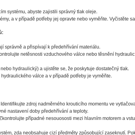
ím systému, abyste zajistili správný tlak oleje.
my, a v případě potřeby jej opravte nebo vyměňte. Vyčistěte sac
ů:
í správně a přispívají k předehřívání materiálu.
ntrolujte netěsnosti vzduchového válce nebo těsnění hydraulic
 nebo hydraulický) a ujistěte se, že poskytuje dostatečný tlak.
 hydraulického válce a v případě potřeby je vyměňte.
dentifikujte zdroj nadměrného krouticího momentu ve vytlačova
é nastavení doby předehřívání a teploty.
Zkontrolujte případné nesouososti mezi hlavním motorem a vstup
systém, zda neobsahuje cizí předměty způsobující zaseknutí. Pok