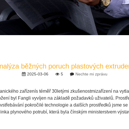
nalýza běžných poruch plastových extrude
2025-03-06
5
Nechte mi zprávu
anického zařízení
s téměř 30letými zkušenostmi
zařízení na vytl
ožení byl Fangli vyvíjen na základě požadavků uživatelů. Prost
vstřebávání pokročilé technologie a dalších prostředků jsme se 
linka plynového potrubí
, která byla čínským ministerstvem výst