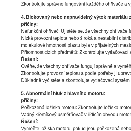
Zkontrolujte správné fungování každého ohřívače a 
4. Blokovaný nebo nepravidelný výtok materiálu z
příčiny:
Nefunkční ohřívač: Ujistěte se, že všechny ohřívače f
Nízká provozní teplota nebo široká a nestabilní distr
molekulové hmotnosti plastu byla v přijatelných mezí
Přítomnost cizích předmětů: Zkontrolujte vytlačovací s
Řešení:
Ověřte, že všechny ohřívače fungují správně a vymě
Zkontrolujte provozní teplotu a podle potřeby ji upra
Důkladně vyčistěte a zkontrolujte vytlačovací systém a
5. Abnormální hluk z hlavního motoru:
příčiny:
Poškozená ložiska motoru: Zkontrolujte ložiska moto
Vadný křemíkový usměrňovač v řídicím obvodu motoru
Řešení:
Vyměňte ložiska motoru, pokud jsou poškozená nebo