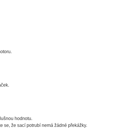
otoru.
áček.
slušnou hodnotu.
te se, že sací potrubí nemá žádné překážky.