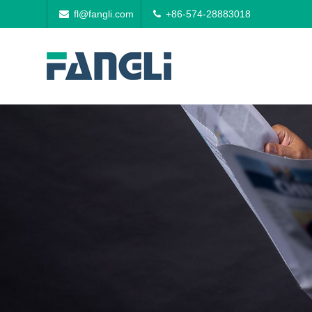
fl@fangli.com
+86-574-28883018