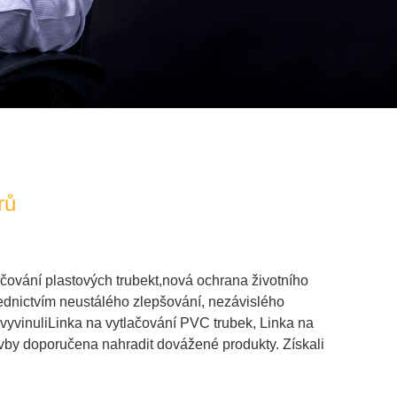
rů
ačování plastových trubek
t,
nová ochrana životního
řednictvím neustálého zlepšování, nezávislého
vyvinuli
Linka na vytlačování PVC trubek
,
Linka na
avby doporučena nahradit dovážené produkty. Získali