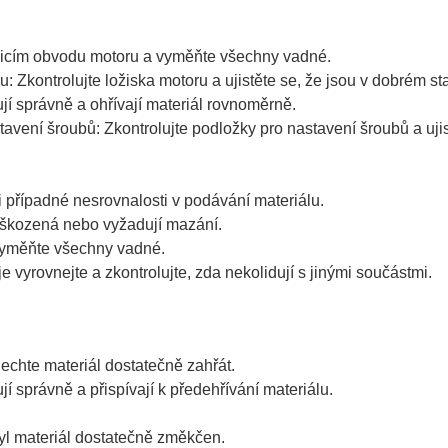
ídicím obvodu motoru a vyměňte všechny vadné.
Zkontrolujte ložiska motoru a ujistěte se, že jsou v dobrém s
jí správně a ohřívají materiál rovnoměrně.
avení šroubů: Zkontrolujte podložky pro nastavení šroubů a uji
i případné nesrovnalosti v podávání materiálu.
oškozená nebo vyžadují mazání.
vyměňte všechny vadné.
e vyrovnejte a zkontrolujte, zda nekolidují s jinými součástmi.
:
chte materiál dostatečně zahřát.
í správně a přispívají k předehřívání materiálu.
yl materiál dostatečně změkčen.