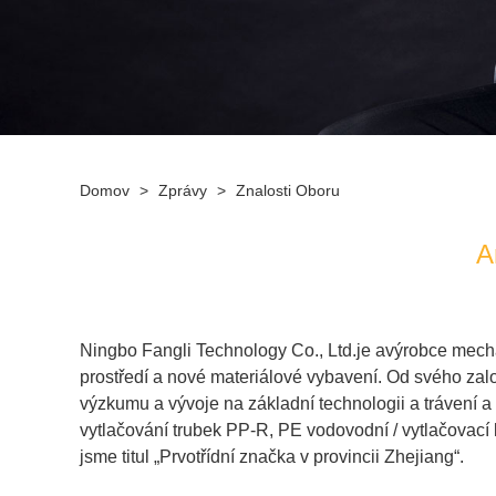
Domov
>
Zprávy
>
Znalosti Oboru
A
Ningbo Fangli Technology Co., Ltd.
je a
výrobce mech
prostředí a nové materiálové vybavení
. Od svého zal
výzkumu a vývoje na základní technologii a trávení a 
vytlačování trubek PP-R
,
PE vodovodní / vytlačovací 
jsme titul „Prvotřídní značka v provincii Zhejiang“.