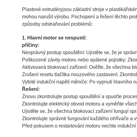
Plastové extrudéry
jsou základní stroje v plastikářsk
mohou narušit výrobu. Pochopení a řešení těchto pro
způsoby odstraňování problémů:
1. Hlavní motor se nespustí:
příčiny:
Nesprávný postup spouštění: Ujistěte se, že je sprá
Poškozené závity motoru nebo spálené pojistky: Zkon
Aktivovaná blokovací zařízení: Ověřte, že všechna bl
Zrušení resetu tlačítka nouzového zastavení: Zkontrol
Vybité indukční napětí měniče: Po vypnutí hlavního na
Řešení:
Znovu zkontrolujte postup spouštění a spusťte proce
Zkontrolujte elektrický obvod motoru a vyměňte všec
Ujistěte se, že všechna blokovací zařízení fungují sp
Zkontrolujte správné fungování každého ohřívače a 
Před pokusem o restartování motoru nechte indukční 