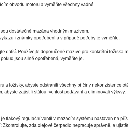
ídicím obvodu motoru a vyměňte všechny vadné.
ru jsou dostatečně mazána vhodným mazivem.
nevykazují známky opotřebení a v případě potřeby je vyměňte.
jte další. Používejte doporučené mazivo pro konkrétní ložiska m
a pokud jsou silně opotřebená, vyměňte je.
 a ložisky, abyste odstranili všechny příčiny nekonzistence ot
 abyste zajistili stálou rychlost podávání a eliminovali výkyvy.
 je tlakový regulační ventil v mazacím systému nastaven na pří
 Zkontrolujte, zda olejové čerpadlo nepracuje správně, a ujistě