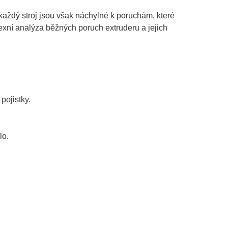
 každý stroj jsou však náchylné k poruchám, které
exní analýza běžných poruch extruderu a jejich
pojistky.
lo.