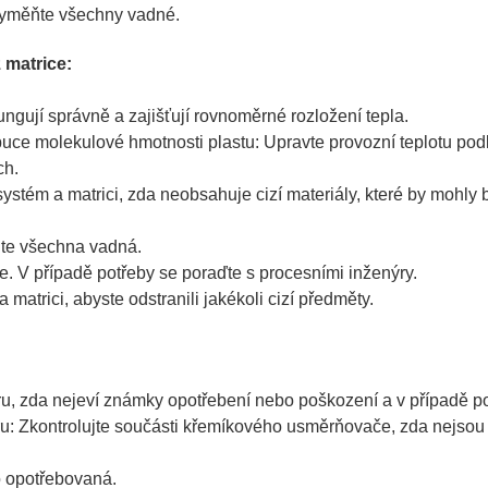
vyměňte všechny vadné.
 matrice:
ungují správně a zajišťují rovnoměrné rozložení tepla.
ibuce molekulové hmotnosti plastu: Upravte provozní teplotu podle
ch.
ystém a matrici, zda neobsahuje cizí materiály, které by mohly b
ňte všechna vadná.
vte. V případě potřeby se poraďte s procesními inženýry.
 matrici, abyste odstranili jakékoli cizí předměty.
ru, zda nejeví známky opotřebení nebo poškození a v případě p
: Zkontrolujte součásti křemíkového usměrňovače, zda nejsou 
 opotřebovaná.