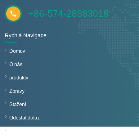
+86-574-28883018
Rychlá Navigace
Domov
O nás
produkty
Zprávy
Stažení
Odeslat dotaz
Kontaktujte nás