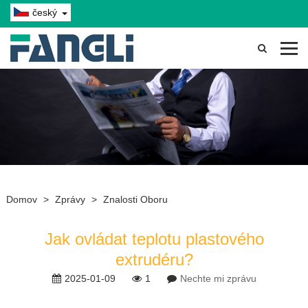
český
Domov
>
Zprávy
>
Znalosti Oboru
Jak ovládat teplotu plastového
extrudéru?
2025-01-09
1
Nechte mi zprávu