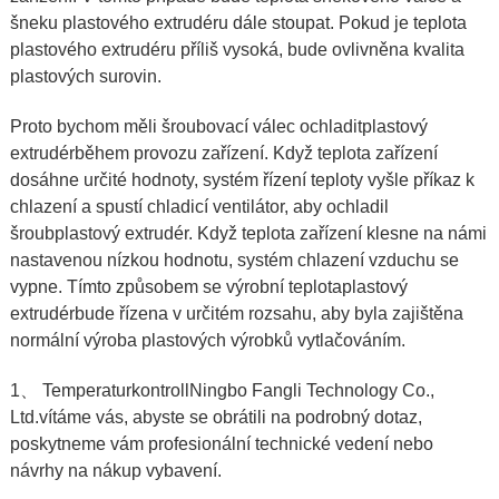
šneku plastového extrudéru dále stoupat. Pokud je teplota
plastového extrudéru příliš vysoká, bude ovlivněna kvalita
plastových surovin.
Proto bychom měli šroubovací válec ochladit
plastový
extrudér
během provozu zařízení. Když teplota zařízení
dosáhne určité hodnoty, systém řízení teploty vyšle příkaz k
chlazení a spustí chladicí ventilátor, aby ochladil
šroub
plastový extrudér
. Když teplota zařízení klesne na námi
nastavenou nízkou hodnotu, systém chlazení vzduchu se
vypne. Tímto způsobem se výrobní teplota
plastový
extrudér
bude řízena v určitém rozsahu, aby byla zajištěna
normální výroba plastových výrobků vytlačováním.
1、 Temperaturkontroll
Ningbo Fangli Technology Co.,
Ltd.
vítáme vás, abyste se obrátili na podrobný dotaz,
poskytneme vám profesionální technické vedení nebo
návrhy na nákup vybavení.