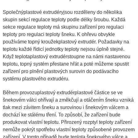
Společný
plastové extrudéry
jsou rozděleny do několika
skupin sekcí regulace teploty podle délky šroubu. Každá
sekce regulace teploty má skupinu zařízení pro regulaci
teploty pro regulaci teploty šneku. K ohřevu obvykle
používáme topný kroužek
plastový extrudér
. Požadavky na
teplotu každé řídicí jednotky teploty nejsou úplně stejné.
Když teplota
plastový extrudér
stoupne na námi nastavenou
teplotu, topný systém přestane hřát a poté můžeme spustit
zařízení pro plnění plastových surovin do podávacího
systému plastového extrudéru.
Během provozu
plastový extrudér
plastové částice se ve
šnekovém válci ohřívají a změkčují a otáčením šneku vzniká
tlak mezi závitem šneku a surovinou i šnekovým válcem a
dochází ke stálému tření. To způsobí, že zařízení bude
produkovat vlastní teplotu. Přirozený rozptyl teploty zařízení
nemůže pokrýt spotřebu vlastní teploty způsobené provozem
zařízení. V tomto případě bude teplota šnekového válce a