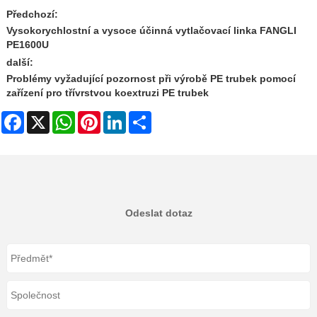
Předchozí:
Vysokorychlostní a vysoce účinná vytlačovací linka FANGLI
PE1600U
další:
Problémy vyžadující pozornost při výrobě PE trubek pomocí
zařízení pro třívrstvou koextruzi PE trubek
Facebook
X
WhatsApp
Pinterest
LinkedIn
Share
Odeslat dotaz