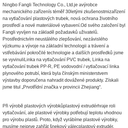
Ningbo Fangli Technology Co., Ltd.
je a
výrobce
mechanického zařízení
s téměř 30letými zkušenostmi
zařízení
na vytlačování plastových trubek
,
nová ochrana životního
prostředí a nové materiálové vybavení.
Od svého založení byl
Fangli vyvíjen na základě požadavků uživatelů.
Prostřednictvím neustálého zlepšování, nezávislého
výzkumu a vývoje na základní technologii a trávení a
vstřebávání pokročilé technologie a dalších prostředků jsme
se vyvinuli
Linka na vytlačování PVC trubek
,
Linka na
vytlačování trubek PP-R
,
PE vodovodní / vytlačovací linka
plynového potrubí
, která byla čínským ministerstvem
výstavby doporučena nahradit dovážené produkty. Získali
jsme titul „Prvotřídní značka v provincii Zhejiang“.
Při výrobě plastových výrobků
plastový extrudér
hraje roli
vytlačování, ale plastové výrobky potřebují teplotu vhodnou
pro výrobu plastů. Proto, když vyrábíme plastové výrobky,
musíme nejprve zahřát šnekový válec
plastový extrudér
.