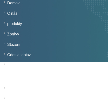
Domov
O nás
produkty
Zprávy
Stažení
Odeslat dotaz
Kontaktujte nás
Produkty
Linka na vytlačování trubek s pevnou stěnou
Linka pro vytlačování trubek se strukturovanou stěnou