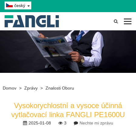
český
Domov
>
Zprávy
>
Znalosti Oboru
Vysokorychlostní a vysoce účinná
vytlačovací linka FANGLI PE1600U
2025-01-08
3
Nechte mi zprávu