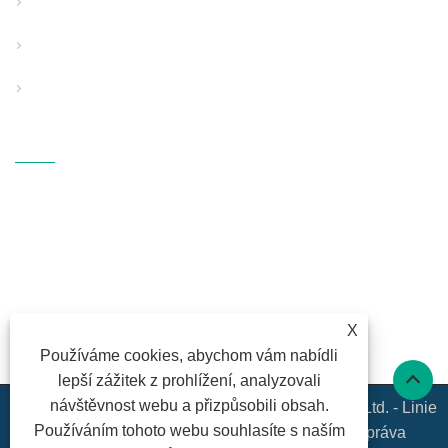
Speciální použití Pipe Extrusion Line
Pomocné podpůrné vybavení
PP vybavení pro foukání taveniny
Kontaktujte Nás
ADRESA: Fangli Technology
Industrial Zone, S214 Rd.,
Hengzhang, Shiqi Street, Haishu
District, Ningbo, Zhejiang
E-MAILEM:
fl@fangli.com
X
FAX: +86-574-28883018
Používáme cookies, abychom vám nabídli
TEL:
+86-574-28883018
lepší zážitek z prohlížení, analyzovali
návštěvnost webu a přizpůsobili obsah.
Copyright © 2020 Ningbo Fangli Technology Co., Ltd. - Linie
Používáním tohoto webu souhlasíte s naším
pro vytlačování trubek s pevnou stěnou - Všechna práva