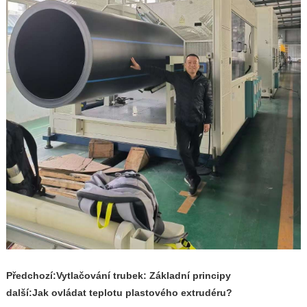
Předchozí:
Vytlačování trubek: Základní principy
další:
Jak ovládat teplotu plastového extrudéru?