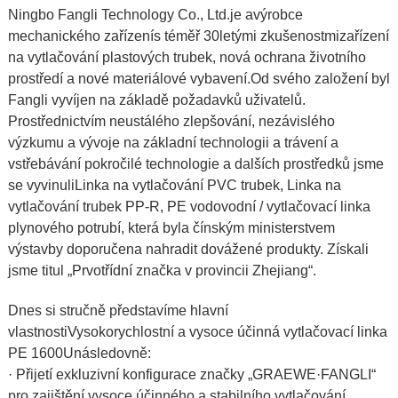
Ningbo Fangli Technology Co., Ltd.
je a
výrobce
mechanického zařízení
s téměř 30letými zkušenostmi
zařízení
na vytlačování plastových trubek
,
nová ochrana životního
prostředí a nové materiálové vybavení.
Od svého založení byl
Fangli vyvíjen na základě požadavků uživatelů.
Prostřednictvím neustálého zlepšování, nezávislého
výzkumu a vývoje na základní technologii a trávení a
vstřebávání pokročilé technologie a dalších prostředků jsme
se vyvinuli
Linka na vytlačování PVC trubek
,
Linka na
vytlačování trubek PP-R
,
PE vodovodní / vytlačovací linka
plynového potrubí
, která byla čínským ministerstvem
výstavby doporučena nahradit dovážené produkty. Získali
jsme titul „Prvotřídní značka v provincii Zhejiang“.
Dnes si stručně představíme hlavní
vlastnosti
Vysokorychlostní a vysoce účinná vytlačovací linka
PE 1600U
následovně:
· Přijetí exkluzivní konfigurace značky „GRAEWE·FANGLI“
pro zajištění vysoce účinného a stabilního vytlačování