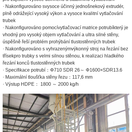
· Nakonfigurováno s
vysoce účinný jednošnekový extrudér
,
plně odrážející vysoký výkon a vysoce kvalitní vytlačování
trubek
· Nakonfigurováno pomocí
vytlačovací matrice potrubí
který je
vhodný pro vysoký objem vytlačování a ultra silné stěny,
úspěšně řeší problém prohýbání tlustostěnných trubek
· Nakonfigurováno s vyhrazeným
výkonný stroj na řezání bez
třísek
pro trubky s velmi silnou stěnou, k realizaci hladkého
řezání konců tlustostěnných trubek
· Specifikace potrubí：Φ710 SDR 26～ Φ1600×SDR13.6
· Maximální tloušťka stěny řezu：117,6 mm
· Výstup HDPE： 1800 ～ 2000 kg/h