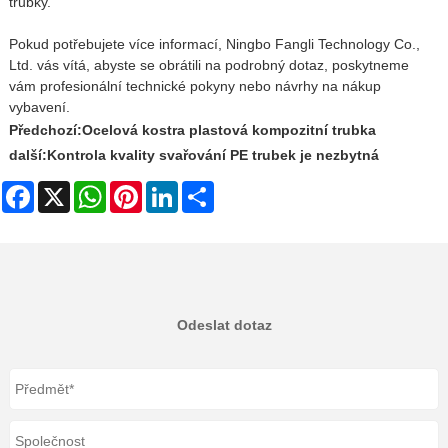
trubky
.
Pokud potřebujete více informací, Ningbo Fangli Technology Co.,
Ltd. vás vítá, abyste se obrátili na podrobný dotaz, poskytneme
vám profesionální technické pokyny nebo návrhy na nákup
vybavení.
Předchozí:
Ocelová kostra plastová kompozitní trubka
další:
Kontrola kvality svařování PE trubek je nezbytná
Facebook
X
WhatsApp
Pinterest
LinkedIn
Share
Odeslat dotaz