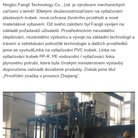
Ningbo Fangli Technology Co., Ltd. je výrobcem mechanických
zařízení s téměř 30letými zkušenostmi
zařízení na vytlačování
plastových trubek
, nová ochrana životního prostředí a nové
materiálové vybavení. Od svého založení byl Fangli vyvíjen na
základě požadavků uživatelů. Prostřednictvím neustálého
zlepšování, nezávislého výzkumu a vývoje na základní technologii a
trávení a vstřebávání pokročilé technologie a dalších prostředků
jsme se vyvinuli
Linka na vytlačování PVC trubek
,
Linka na
vytlačování trubek PP-R
,
PE vodovodní / vytlačovací linka
plynového potrubí
, která byla čínským ministerstvem výstavby
doporučena nahradit dovážené produkty. Získali jsme titul
„Prvotřídní značka v provincii Zhejiang“.