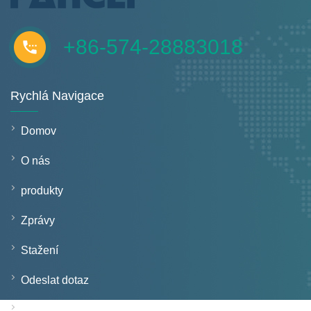
+86-574-28883018
Rychlá Navigace
Domov
O nás
produkty
Zprávy
Stažení
Odeslat dotaz
Kontaktujte nás