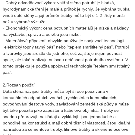
·
Dobrý odvodňovací výkon: vnitřní stěna potrubí je hladká,
hydrodynamické tření je malé a průtok je rychlý. Je vybrána trubka
vinutí duté stěny a její průměr trubky může být o 1-2 třídy menší
než u vybrané výztuže
·
Ekonomický výkon: cena potrubních materiálů je nízká a náklady
na výstavbu, správu a údržbu jsou nízké.
·
Materiálové připojení: obvykle používejte spojovací technologii
"elektrický topný tavný pás" nebo "teplem smrštitelný pás". Potrubí
a tvarovky jsou srostlé do jednoho, což zajišťuje nejen pevnost
spoje, ale také realizuje nulovou netěsnost potrubního systému. V
tomto projektu je použita spojovací technologie "teplem smrštitelný
pás".
2.
Rozsah použití
Dutá stěna navíjecí trubky může být široce používána v
komunálních odpadních vodách, rychlostních komunikacích,
odvodňování dešťové vody, zavlažování zemědělské půdy a může
být také použita jako zapuštěná kabelová objímka. Trubky se
snadno přepravují, nakládají a vykládají, jsou jednoduché a
pohodlné na konstrukci a mají dobré těsnicí vlastnosti. Jsou ideální
náhradou za cementové trubky, litinové trubky a skleněné ocelové