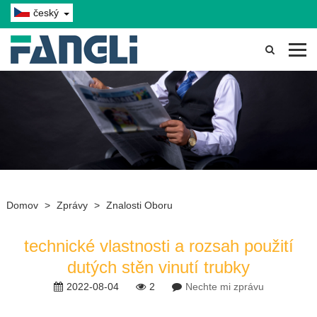
český
Domov
>
Zprávy
>
Znalosti Oboru
technické vlastnosti a rozsah použití
dutých stěn vinutí trubky
2022-08-04
2
Nechte mi zprávu