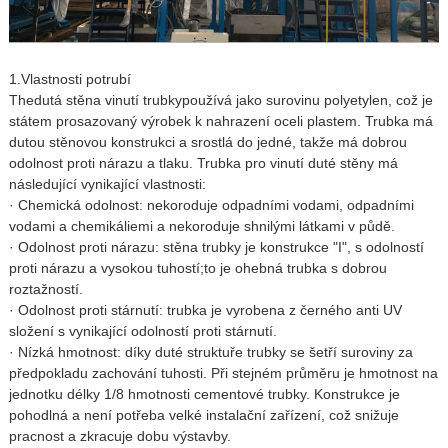
1.
Vlastnosti potrubí
The
dutá stěna vinutí trubky
používá jako surovinu polyetylen, což je
státem prosazovaný výrobek k nahrazení oceli plastem. Trubka má
dutou stěnovou konstrukci a srostlá do jedné, takže má dobrou
odolnost proti nárazu a tlaku. Trubka pro vinutí duté stěny má
následující vynikající vlastnosti:
·
Chemická odolnost: nekoroduje odpadními vodami, odpadními
vodami a chemikáliemi a nekoroduje shnilými látkami v půdě.
·
Odolnost proti nárazu: stěna trubky je konstrukce "I", s odolností
proti nárazu a vysokou tuhostí;
to
je ohebná trubka s dobrou
roztažností.
·
Odolnost proti stárnutí: trubka je vyrobena z černého anti UV
složení s vynikající odolností proti stárnutí.
·
Nízká hmotnost: díky duté struktuře trubky se šetří suroviny za
předpokladu zachování tuhosti. Při stejném průměru je hmotnost na
jednotku délky 1/8 hmotnosti cementové trubky. Konstrukce je
pohodlná a není potřeba velké instalační zařízení, což snižuje
pracnost a zkracuje dobu výstavby.