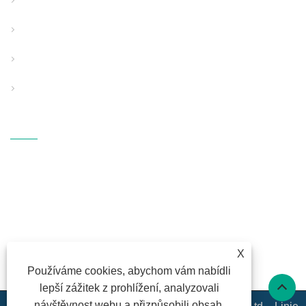
Linka pro vytlačování trubek se strukturovanou stěnou
Speciální použití Pipe Extrusion Line
Pomocné podpůrné vybavení
PP vybavení pro foukání taveniny
Kontaktujte Nás
ADRESA: Fangli Technology
Industrial Zone, S214 Rd.,
Hengzhang, Shiqi Street, Haishu
District, Ningbo, Zhejiang
E-MAILEM:
fl@fangli.com
X
FAX: +86-574-28883018
Používáme cookies, abychom vám nabídli
TEL:
+86-574-28883018
lepší zážitek z prohlížení, analyzovali
návštěvnost webu a přizpůsobili obsah.