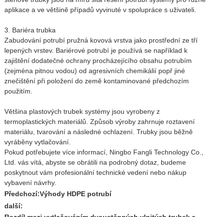
aplikace a ve většině případů vyvinuté v spolupráce s uživateli.
3. Bariéra trubka
Zabudování potrubí pružná kovová vrstva jako prostřední ze tří
lepených vrstev. Bariérové ​​potrubí je používá se například k
zajištění dodatečné ochrany procházejícího obsahu potrubím
(zejména pitnou vodou) od agresivních chemikálií popř jiné
znečištění při položení do země kontaminované předchozím
použitím.
Většina plastových trubek systémy jsou vyrobeny z
termoplastických materiálů. Způsob výroby zahrnuje roztavení
materiálu, tvarování a následné ochlazení. Trubky jsou běžně
vyráběny vytlačování.
Pokud potřebujete více informací, Ningbo Fangli Technology Co.,
Ltd. vás vítá, abyste se obrátili na podrobný dotaz, budeme
poskytnout vám profesionální technické vedení nebo nákup
vybavení návrhy.
Předchozí:
Výhody HDPE potrubí
další: