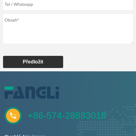
Předložit
+86-574-28883018