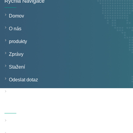
Rychlá Navigace
Domov
O nás
produkty
Zprávy
Stažení
Odeslat dotaz
Kontaktujte nás
Produkty
Linka na vytlačování trubek s pevnou stěnou