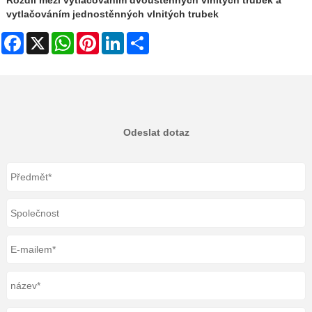
Rozdíl mezi vytlačováním dvoustěnných vlnitých trubek a
vytlačováním jednostěnných vlnitých trubek
Facebook
X
WhatsApp
Pinterest
LinkedIn
Share
Odeslat dotaz