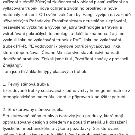
zařízení s téměř 30letými zkušenostmi v oblasti plastů zařízení na
vytlačování trubek, nová ochrana životního prostředí a nové
materiály zařízení. Od svého založení byl Fangli vyvíjen na základě
uživatelských Požadavky. Prostřednictvím neustálého zlepšování,
nezávislého výzkumu a vývoje na jádru technologie a trávení a
vstřebávání pokročilých technologií a další to znamená, že jsme
vyvinuli linku na vytlačování trubek z PVC, linku na vytlačování
trubek PP-R, PE vodovodní / plynové potrubí vytlačovací linka,
kterou doporučovali Číňané Ministerstvo stavebnictví nahradí
dovážené produkty. Získali jsme titul „Prvotřídní značky v provincii
Zhejiang“.
Tam jsou tři Základní typy plastových trubek:
1. Pevný stěnová trubka
Extrudované trubky sestávající z jedné vrstvy homogenní matrice z
termoplastického materiálu, která je připraven k použití v potrubí.
2. Strukturovaný stěnová trubka
Strukturovaná stěna trubky a tvarovky jsou produkty, které mají
optimalizovaný design s ohledem na použití materiálu k dosažení
fyzického, mechanického a výkonu požadavky. Strukturované
stěnové trubky jsou na míru šitá řešení potrubí systémy pro různé