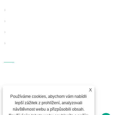
Linka na vytlačování trubek s pevnou stěnou
Linka pro vytlačování trubek se strukturovanou stěnou
Speciální použití Pipe Extrusion Line
Pomocné podpůrné vybavení
PP vybavení pro foukání taveniny
Kontaktujte Nás
ADRESA: Fangli Technology
Industrial Zone, S214 Rd.,
Hengzhang, Shiqi Street, Haishu
District, Ningbo, Zhejiang
X
Používáme cookies, abychom vám nabídli
E-MAILEM:
fl@fangli.com
lepší zážitek z prohlížení, analyzovali
FAX: +86-574-28883018
návštěvnost webu a přizpůsobili obsah.
TEL:
+86-574-28883018