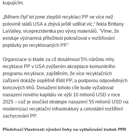
kupujícím.
„Během čtyř let jsme zlepšili recyklaci PP ve více než
polovině států USA a zbývá ještě udělat víc,“ řekla Brittany
LaValley, viceprezidentka pro vývoj materiálů. "Víme, že
existuje významná příležitost pokračovat v rozšiřování
poptávky po recyklovaných PP."
Organizace si klade za cíl dosáhnout 5% nárůstu míry
recyklace PP v USA zvýšením akceptace komunitního
programu recyklace, zajištěním, že více recyklačních
zařízení dokáže úspěšně třídit PP, a podporou odpovědných
koncových trhů. Dosažení tohoto cíle bude vyžadovat
nasazení nového kapitálu ve výši 10 milionů USD v roce
2025 – což je součást strategie nasazení 55 milionů USD na
modernizaci recyklační infrastruktury a celostátní rozšíření
zachycování PP.
Předchozí:
Vlastnosti výrobní linky na vytlačování trubek PPR