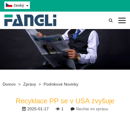
český
Domov
>
Zprávy
>
Podnikové Novinky
Recyklace PP se v USA zvyšuje
2025-01-17
1
Nechte mi zprávu