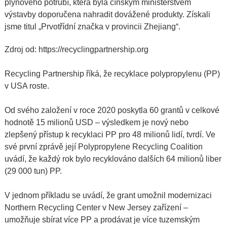
plynového potrubí
, která byla čínským ministerstvem
výstavby doporučena nahradit dovážené produkty. Získali
jsme titul „Prvotřídní značka v provincii Zhejiang“.
Zdroj od:
https://recyclingpartnership.org
Recycling Partnership říká, že recyklace polypropylenu (PP)
v USA roste.
Od svého založení v roce 2020 poskytla 60 grantů v celkové
hodnotě 15 milionů USD – výsledkem je nový nebo
zlepšený přístup k recyklaci PP pro 48 milionů lidí, tvrdí. Ve
své první zprávě její Polypropylene Recycling Coalition
uvádí, že každý rok bylo recyklováno dalších 64 milionů liber
(29 000 tun) PP.
V jednom příkladu se uvádí, že grant umožnil modernizaci
Northern Recycling Center v New Jersey
zařízení –
umožňuje sbírat více PP a prodávat je více tuzemským