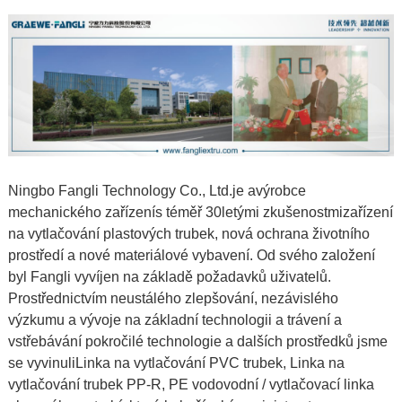
Ningbo Fangli Technology Co., Ltd.
je a
výrobce
mechanického zařízení
s téměř 30letými zkušenostmi
zařízení
na vytlačování plastových trubek
,
nová ochrana životního
prostředí a nové materiálové vybavení
. Od svého založení
byl Fangli vyvíjen na základě požadavků uživatelů.
Prostřednictvím neustálého zlepšování, nezávislého
výzkumu a vývoje na základní technologii a trávení a
vstřebávání pokročilé technologie a dalších prostředků jsme
se vyvinuli
Linka na vytlačování PVC trubek
,
Linka na
vytlačování trubek PP-R
,
PE vodovodní / vytlačovací linka