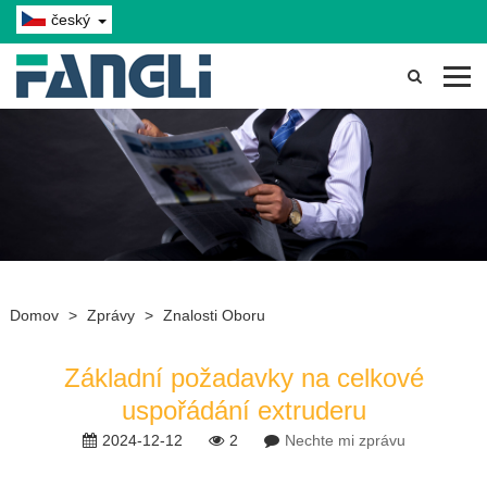
český
Domov
>
Zprávy
>
Znalosti Oboru
Základní požadavky na celkové
uspořádání extruderu
2024-12-12
2
Nechte mi zprávu