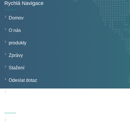
Rychlá Navigace
Domov
O nás
produkty
Zprávy
Stažení
Odeslat dotaz
Kontaktujte nás
Produkty
Linka na vytlačování trubek s pevnou stěnou