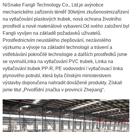
N
i
Snake Fangli Technology Co., Ltd.
je a
výrobce
mechanického zařízení
s téměř 30letými zkušenostmi
zařízení
na vytlačování plastových trubek
,
nová ochrana životního
prostředí a nové materiálové vybavení.
Od svého založení byl
Fangli vyvíjen na základě požadavků uživatelů.
Prostřednictvím neustálého zlepšování, nezávislého
výzkumu a vývoje na základní technologii a trávení a
vstřebávání pokročilé technologie a dalších prostředků jsme
se vyvinuli
Linka na vytlačování PVC trubek
,
Linka na
vytlačování trubek PP-R
,
PE vodovodní / vytlačovací linka
plynového potrubí
, která byla čínským ministerstvem
výstavby doporučena nahradit dovážené produkty. Získali
jsme titul „Prvotřídní značka v provincii Zhejiang“.