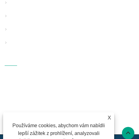
Linka pro vytlačování trubek se strukturovanou stěnou
Speciální použití Pipe Extrusion Line
Pomocné podpůrné vybavení
PP vybavení pro foukání taveniny
Kontaktujte Nás
ADRESA: Fangli Technology
Industrial Zone, S214 Rd.,
Hengzhang, Shiqi Street, Haishu
District, Ningbo, Zhejiang
E-MAILEM:
fl@fangli.com
X
FAX: +86-574-28883018
Používáme cookies, abychom vám nabídli
TEL:
+86-574-28883018
lepší zážitek z prohlížení, analyzovali