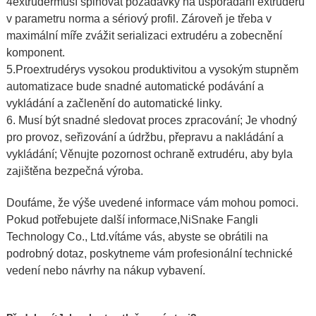
4
extruder
musí splňovat požadavky na uspořádání extrudéru
v parametru norma a sériový profil. Zároveň je třeba v
maximální míře zvážit serializaci extrudéru a zobecnění
komponent.
5.Pro
extrudéry
s vysokou produktivitou a vysokým stupněm
automatizace bude snadné automatické podávání a
vykládání a začlenění do automatické linky.
6. Musí být snadné sledovat proces zpracování; Je vhodný
pro provoz, seřizování a údržbu, přepravu a nakládání a
vykládání; Věnujte pozornost ochraně extrudéru, aby byla
zajištěna bezpečná výroba.
Doufáme, že výše uvedené informace vám mohou pomoci.
Pokud potřebujete další informace,
NiSnake Fangli
Technology Co., Ltd.
vítáme vás, abyste se obrátili na
podrobný dotaz, poskytneme vám profesionální technické
vedení nebo návrhy na nákup vybavení.