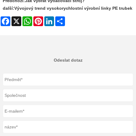
Předchozí:
Jak vybrat vytlačovací stroj?
další:
Vývojový trend vysokorychlostní výrobní linky PE trubek
Facebook
X
WhatsApp
Pinterest
LinkedIn
Share
Odeslat dotaz