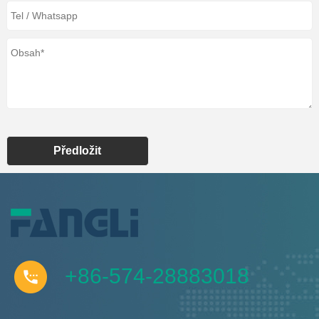
Předložit
+86-574-28883018