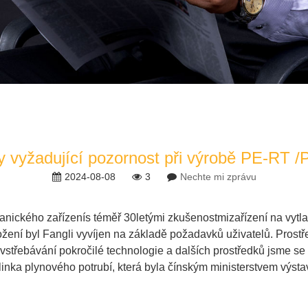
 vyžadující pozornost při výrobě PE-RT /
2024-08-08
3
Nechte mi zprávu
anického zařízení
s téměř 30letými zkušenostmi
zařízení na vytl
ožení byl Fangli vyvíjen na základě požadavků uživatelů. Prost
vstřebávání pokročilé technologie a dalších prostředků jsme se 
linka plynového potrubí
, která byla čínským ministerstvem výst