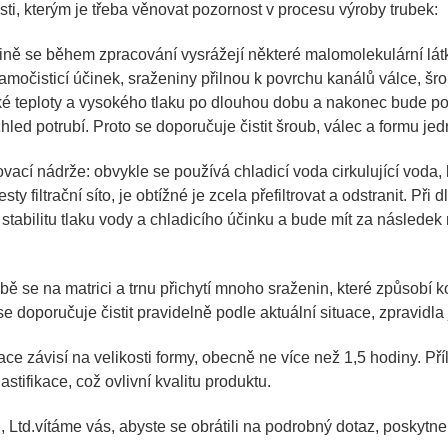
osti, kterým je třeba věnovat pozornost v procesu výroby trubek:
vině se během zpracování vysrážejí některé malomolekulární lát
očisticí účinek, sraženiny přilnou k povrchu kanálů válce, šrou
soké teploty a vysokého tlaku po dlouhou dobu a nakonec bude p
vzhled potrubí. Proto se doporučuje čistit šroub, válec a formu je
ikovací nádrže: obvykle se používá chladicí voda cirkulující vo
esty filtrační síto, je obtížné je zcela přefiltrovat a odstranit.
í stabilitu tlaku vody a chladicího účinku a bude mít za následe
obě se na matrici a trnu přichytí mnoho sraženin, které způsobí k
 se doporučuje čistit pravidelně podle aktuální situace, zpravidla
ace závisí na velikosti formy, obecně ne více než 1,5 hodiny. P
astifikace, což ovlivní kvalitu produktu.
 Ltd.
vítáme vás, abyste se obrátili na podrobný dotaz, poskyt