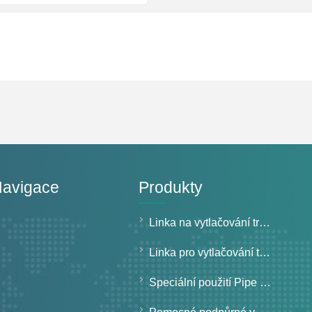
Navigace
Produkty
Linka na vytlačování trubek s pevnou stěnou
Linka pro vytlačování trubek se strukturovanou stěnou
Speciální použití Pipe Extrusion Line