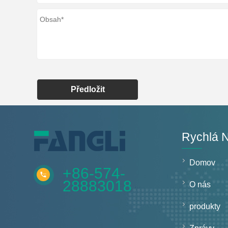
Předložit
Rychlá 
Domov
+86-574-
28883018
O nás
produkty