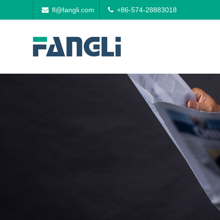
fl@fangli.com
+86-574-28883018