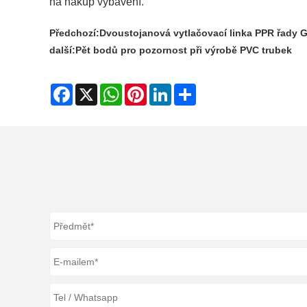
na nákup vybavení.
Předchozí:
Dvoustojanová vytlačovací linka PPR řady 
další:
Pět bodů pro pozornost při výrobě PVC trubek
Facebook
X
WhatsApp
Pinterest
LinkedIn
Share