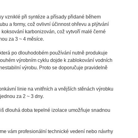
ky vzniklé při syntéze a přísady přidané během
bu a formy, což ovlivní účinnost ohřevu a plýtvání
o koksování karbonizován, což vytvoří malé černé
dnou za 3 ~ 4 měsíce.
da, která po dlouhodobém používání nutně produkuje
 Při dlouhém výrobním cyklu dojde k zablokování vodních
k nestabilní výrobu. Proto se doporučuje pravidelně
onkávní linie na vnitřních a vnějších stěnách výrobku
 jednou za 2 ~ 3 dny.
říliš dlouhá doba tepelné izolace umožňuje snadnou
neme vám profesionální technické vedení nebo návrhy