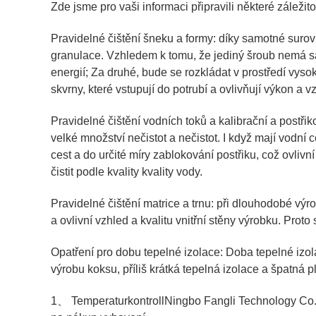
Zde jsme pro vaši informaci připravili některé záležit
Pravidelné čištění šneku a formy: díky samotné suro
granulace. Vzhledem k tomu, že jediný šroub nemá sam
energií; Za druhé, bude se rozkládat v prostředí vy
skvrny, které vstupují do potrubí a ovlivňují výkon a 
Pravidelné čištění vodních toků a kalibrační a postř
velké množství nečistot a nečistot. I když mají vodní c
cest a do určité míry zablokování postřiku, což ovlivn
čistit podle kvality kvality vody.
Pravidelné čištění matrice a trnu: při dlouhodobé výr
a ovlivní vzhled a kvalitu vnitřní stěny výrobku. Proto
Opatření pro dobu tepelné izolace: Doba tepelné izol
výrobu koksu, příliš krátká tepelná izolace a špatná pl
1、 Temperaturkontroll
Ningbo Fangli Technology Co.,