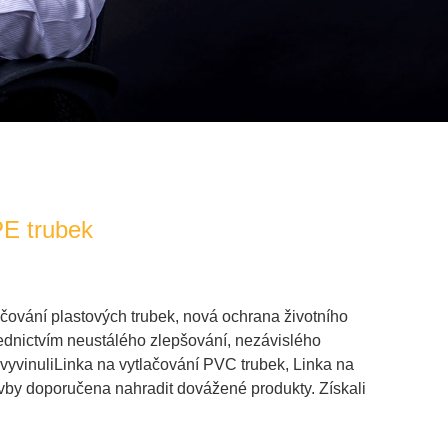
PE trubek
ačování plastových trubek
, nová ochrana životního
řednictvím neustálého zlepšování, nezávislého
vyvinuli
Linka na vytlačování PVC trubek
,
Linka na
avby doporučena nahradit dovážené produkty. Získali