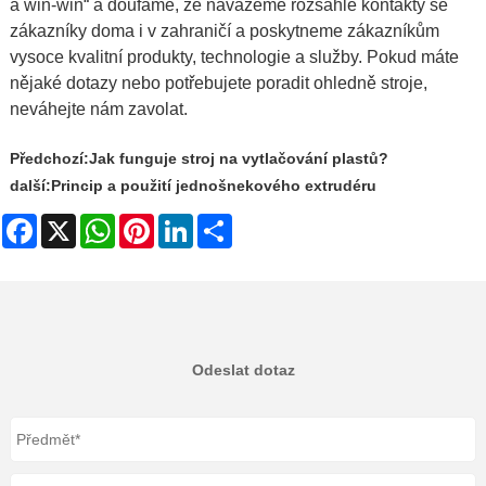
a win-win“ a doufáme, že navážeme rozsáhlé kontakty se
zákazníky doma i v zahraničí a poskytneme zákazníkům
vysoce kvalitní produkty, technologie a služby. Pokud máte
nějaké dotazy nebo potřebujete poradit ohledně stroje,
neváhejte nám zavolat.
Předchozí:
Jak funguje stroj na vytlačování plastů?
další:
Princip a použití jednošnekového extrudéru
Facebook
X
WhatsApp
Pinterest
LinkedIn
Share
Odeslat dotaz