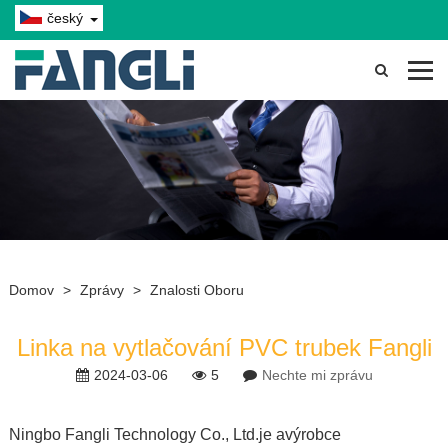
český
Domov
>
Zprávy
>
Znalosti Oboru
Linka na vytlačování PVC trubek Fangli
2024-03-06
5
Nechte mi zprávu
Ningbo Fangli Technology Co., Ltd.
je a
výrobce