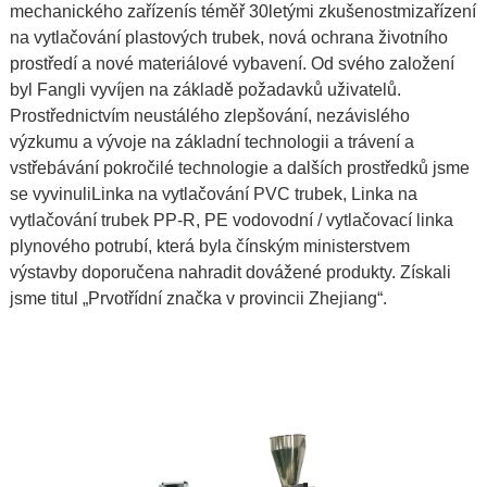
mechanického zařízení
s téměř 30letými zkušenostmi
zařízení
na vytlačování plastových trubek
, nová ochrana životního
prostředí a nové materiálové vybavení. Od svého založení
byl Fangli vyvíjen na základě požadavků uživatelů.
Prostřednictvím neustálého zlepšování, nezávislého
výzkumu a vývoje na základní technologii a trávení a
vstřebávání pokročilé technologie a dalších prostředků jsme
se vyvinuli
Linka na vytlačování PVC trubek
,
Linka na
vytlačování trubek PP-R
,
PE vodovodní / vytlačovací linka
plynového potrubí
, která byla čínským ministerstvem
výstavby doporučena nahradit dovážené produkty. Získali
jsme titul „Prvotřídní značka v provincii Zhejiang“.