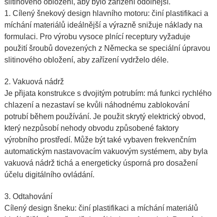
slitinového obložení, aby bylo zařízení odolnější.
1. Cílený šnekový design hlavního motoru: činí plastifikaci a
míchání materiálů ideálnější a výrazně snižuje náklady na
formulaci. Pro výrobu vysoce plnící receptury vyžaduje
použití šroubů dovezených z Německa se speciální úpravou
slitinového obložení, aby zařízení vydrželo déle.
2.
Vakuová nádrž
Je přijata konstrukce s dvojitým potrubím: má funkci rychlého
chlazení a nezastaví se kvůli náhodnému zablokování
potrubí během používání. Je použit skrytý elektrický obvod,
který nezpůsobí nehody obvodu způsobené faktory
výrobního prostředí. Může být také vybaven frekvenčním
automatickým nastavovacím vakuovým systémem, aby byla
vakuová nádrž tichá a energeticky úsporná pro dosažení
účelu digitálního ovládání.
3.
Odtahování
Cílený design šneku: činí plastifikaci a míchání materiálů