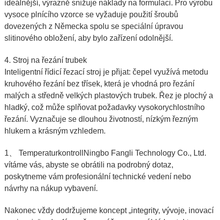
ideálnější, výrazně snižuje náklady na formulaci. Pro výrobu
vysoce plnícího vzorce se vyžaduje použití šroubů
dovezených z Německa spolu se speciální úpravou
slitinového obložení, aby bylo zařízení odolnější.
4.
Stroj na řezání trubek
Inteligentní řídicí řezací stroj je přijat: čepel využívá metodu
kruhového řezání bez třísek, která je vhodná pro řezání
malých a středně velkých plastových trubek. Řez je plochý a
hladký, což může splňovat požadavky vysokorychlostního
řezání. Vyznačuje se dlouhou životností, nízkým řezným
hlukem a krásným vzhledem.
1、 Temperaturkontroll
Ningbo Fangli Technology Co., Ltd
.
vítáme vás, abyste se obrátili na podrobný dotaz,
poskytneme vám profesionální technické vedení nebo
návrhy na nákup vybavení.
Nakonec vždy dodržujeme koncept „integrity, vývoje, inovací