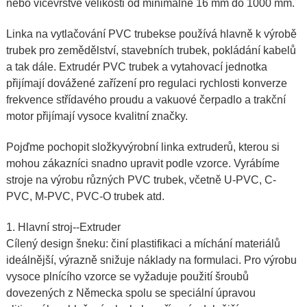
nebo vícevrstvé velikosti od minimálně 16 mm do 1000 mm.
Linka na vytlačování PVC trubek
se používá hlavně k výrobě
trubek pro zemědělství, stavebních trubek, pokládání kabelů
a tak dále. Extrudér PVC trubek a vytahovací jednotka
přijímají dovážené zařízení pro regulaci rychlosti konverze
frekvence střídavého proudu a vakuové čerpadlo a trakční
motor přijímají vysoce kvalitní značky.
Pojďme pochopit složky
výrobní linka extruderů
, kterou si
mohou zákazníci snadno upravit podle vzorce. Vyrábíme
stroje na výrobu různých PVC trubek, včetně U-PVC, C-
PVC, M-PVC, PVC-O trubek atd.
1. Hlavní stroj--
Extruder
Cílený design šneku: činí plastifikaci a míchání materiálů
ideálnější, výrazně snižuje náklady na formulaci. Pro výrobu
vysoce plnícího vzorce se vyžaduje použití šroubů
dovezených z Německa spolu se speciální úpravou