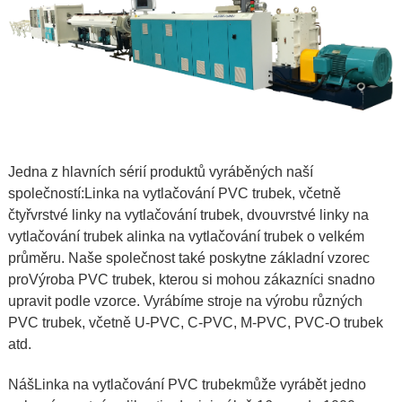
Jedna z hlavních sérií produktů vyráběných naší
společností:
Linka na vytlačování PVC trubek
, včetně
čtyřvrstvé linky na vytlačování trubek, dvouvrstvé linky na
vytlačování trubek a
linka na vytlačování trubek o velkém
průměru
. Naše společnost také poskytne základní vzorec
pro
Výroba PVC trubek
, kterou si mohou zákazníci snadno
upravit podle vzorce. Vyrábíme stroje na výrobu různých
PVC trubek, včetně U-PVC, C-PVC, M-PVC, PVC-O trubek
atd.
Náš
Linka na vytlačování PVC trubek
může vyrábět jedno