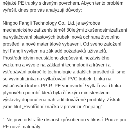
nějaké PE trubky s drsným povrchem. Abych tento problém
vyřešil, dnes pro vás analyzuji důvody:
Ningbo Fangli Technology Co., Ltd
. je a
výrobce
mechanického zařízení
s téměř 30letými zkušenostmi
zařízení
na vytlačování plastových trubek
,
nová ochrana životního
prostředí a nové materiálové vybavení
. Od svého založení
byl Fangli vyvíjen na základě požadavků uživatelů.
Prostřednictvím neustálého zlepšování, nezávislého
výzkumu a vývoje na základní technologii a trávení a
vstřebávání pokročilé technologie a dalších prostředků jsme
se vyvinuli
Linka na vytlačování PVC trubek
,
Linka na
vytlačování trubek PP-R
,
PE vodovodní / vytlačovací linka
plynového potrubí
, která byla čínským ministerstvem
výstavby doporučena nahradit dovážené produkty. Získali
jsme titul „Prvotřídní značka v provincii Zhejiang“.
1.Nejprve odstraňte drsnost způsobenou vlhkostí. Pouze pro
PE nové materiály.