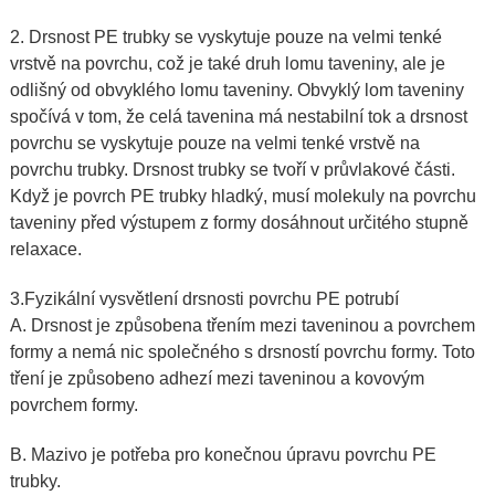
2. Drsnost PE trubky se vyskytuje pouze na velmi tenké
vrstvě na povrchu, což je také druh lomu taveniny, ale je
odlišný od obvyklého lomu taveniny. Obvyklý lom taveniny
spočívá v tom, že celá tavenina má nestabilní tok a drsnost
povrchu se vyskytuje pouze na velmi tenké vrstvě na
povrchu trubky. Drsnost trubky se tvoří v průvlakové části.
Když je povrch PE trubky hladký, musí molekuly na povrchu
taveniny před výstupem z formy dosáhnout určitého stupně
relaxace.
3.Fyzikální vysvětlení drsnosti povrchu PE potrubí
A. Drsnost je způsobena třením mezi taveninou a povrchem
formy a nemá nic společného s drsností povrchu formy. Toto
tření je způsobeno adhezí mezi taveninou a kovovým
povrchem formy.
B. Mazivo je potřeba pro konečnou úpravu povrchu PE
trubky.