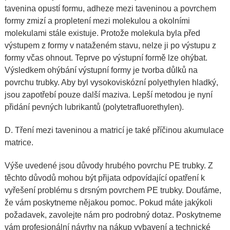
tavenina opustí formu, adheze mezi taveninou a povrchem
formy zmizí a propletení mezi molekulou a okolními
molekulami stále existuje. Protože molekula byla před
výstupem z formy v nataženém stavu, nelze ji po výstupu z
formy včas ohnout. Teprve po výstupní formě lze ohýbat.
Výsledkem ohýbání výstupní formy je tvorba důlků na
povrchu trubky. Aby byl vysokoviskózní polyethylen hladký,
jsou zapotřebí pouze další maziva. Lepší metodou je nyní
přidání pevných lubrikantů (polytetrafluorethylen).
D. Tření mezi taveninou a matricí je také příčinou akumulace
matrice.
Výše uvedené jsou důvody hrubého povrchu PE trubky. Z
těchto důvodů mohou být přijata odpovídající opatření k
vyřešení problému s drsným povrchem PE trubky. Doufáme,
že vám poskytneme nějakou pomoc. Pokud máte jakýkoli
požadavek, zavolejte nám pro podrobný dotaz. Poskytneme
vám profesionální návrhy na nákup vybavení a technické