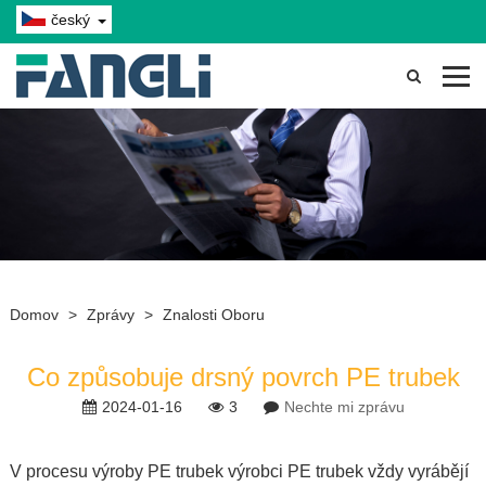
český
Domov
>
Zprávy
>
Znalosti Oboru
Co způsobuje drsný povrch PE trubek
2024-01-16
3
Nechte mi zprávu
V procesu výroby PE trubek výrobci PE trubek vždy vyrábějí