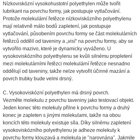
Nízkoviskózní vysokohustotní polyethylen může tvořit
lubrikant na povrchu formy, jak postupuje vytlačování.
Protože molekulární řetězce nízkoviskózního polyethylenu
mají relativně málo bodů zapletení, jak postupuje
vytlačování, působením povrchu formy se část molekulárních
řetězců oddělí od taveniny a „visí“ na povrchu formy, aby se
vytvořilo mazivo, které je dynamicky vyváženo. U
vysokoviskózního polyethylenu se kvůli silnému propletení
mezi molekulárními řetězci molekulární řetězce nesnadno
oddělují od taveniny, takže nelze vytvořit účinné mazání a
povrch trubky bude velmi drsný.
C. Vysokoviskózní polyethylen má drsný povrch.
Vezměte molekulu z povrchu taveniny jako testovací objekt.
Jeden konec této molekuly přilne k povrchu formy a druhý
konec je zapleten s jinými molekulami, takže na obou
koncích této molekuly existuje síla. Díky silnému zapletení
vysokoviskózního polyethylenu je adheze molekuly k
povrchu formy klouzavá a molekula je "narovnána". Jakmile