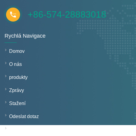
+86-574-28883018
Rychlá Navigace
Domov
O nás
produkty
Zprávy
Stažení
Odeslat dotaz
Kontaktujte nás