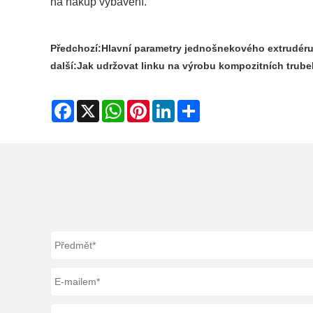
na nákup vybavení.
Předchozí:
Hlavní parametry jednošnekového extrudér
další:
Jak udržovat linku na výrobu kompozitních trube
Facebook
X
WhatsApp
Pinterest
LinkedIn
Share