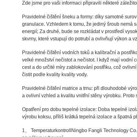
Zde jsme pro vaši informaci připravili některé záležit
Pravidelné čištění šneku a formy: díky samotné suro
granulace. Vzhledem k tomu, že jediný šroub nemá sam
energií; Za druhé, bude se rozkládat v prostředí vy
skvrny, které vstupují do potrubí a ovlivňují výkon a 
Pravidelné čištění vodních toků a kalibrační a postř
velké množství nečistot a nečistot. I když mají vodní c
cest a do určité míry zablokování postřiku, což ovlivn
čistit podle kvality kvality vody.
Pravidelné čištění matrice a trnu: při dlouhodobé výr
a ovlivní vzhled a kvalitu vnitřní stěny výrobku. Proto
Opatření pro dobu tepelné izolace: Doba tepelné izol
výrobu koksu, příliš krátká tepelná izolace a špatná pl
1、 Temperaturkontroll
Ningbo Fangli Technology Co.,