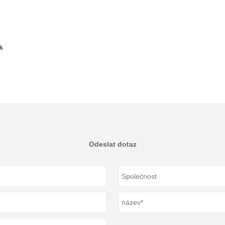
u
k
Odeslat dotaz