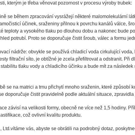
osti, kterým je třeba věnovat pozornost v procesu výroby trubek:
vině se během zpracování vysrážejí některé malomolekulární lát
očisticí účinek, sraženiny přilnou k povrchu kanálů válce, šrou
soké teploty a vysokého tlaku po dlouhou dobu a nakonec bude p
vzhled potrubí. Proto se doporučuje čistit šroub, válec a formu je
ikovací nádrže: obvykle se používá chladicí voda cirkulující vo
esty filtrační síto, je obtížné je zcela přefiltrovat a odstranit.
í stabilitu tlaku vody a chladicího účinku a bude mít za následe
obě se na matrici a trnu přichytí mnoho sraženin, které způsobí k
 se doporučuje čistit pravidelně podle aktuální situace, zpravidla
ace závisí na velikosti formy, obecně ne více než 1,5 hodiny. P
astifikace, což ovlivní kvalitu produktu.
 Ltd.
vítáme vás, abyste se obrátili na podrobný dotaz, poskyt