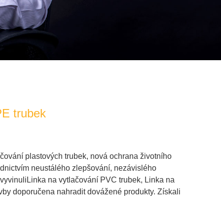
PE trubek
ačování plastových trubek
,
nová ochrana životního
ednictvím neustálého zlepšování, nezávislého
vyvinuli
Linka na vytlačování PVC trubek
,
Linka na
avby doporučena nahradit dovážené produkty. Získali