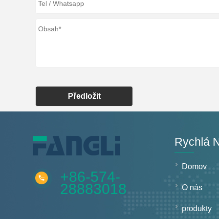
Předložit
Rychlá 
Domov
+86-574-
28883018
O nás
produkty