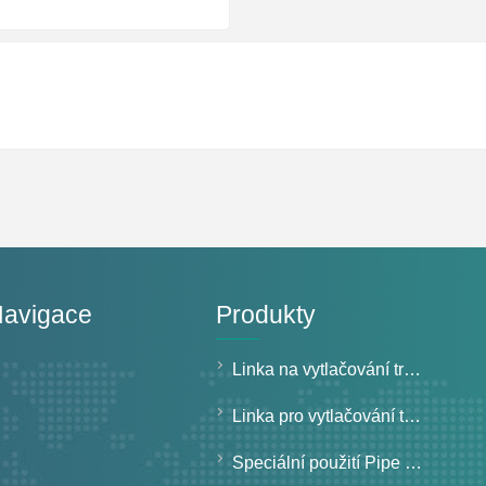
Navigace
Produkty
Linka na vytlačování trubek s pevnou stěnou
Linka pro vytlačování trubek se strukturovanou stěnou
Speciální použití Pipe Extrusion Line