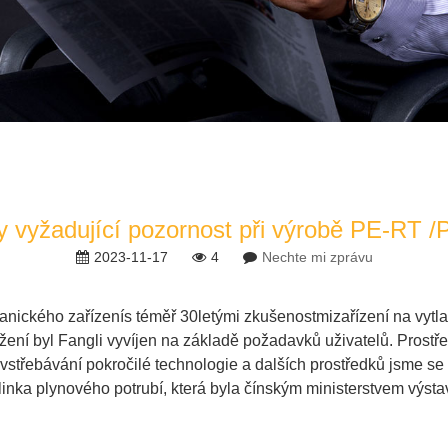
 vyžadující pozornost při výrobě PE-RT /
2023-11-17
4
Nechte mi zprávu
anického zařízení
s téměř 30letými zkušenostmi
zařízení na vytl
ení byl Fangli vyvíjen na základě požadavků uživatelů. Prostř
vstřebávání pokročilé technologie a dalších prostředků jsme se 
linka plynového potrubí
, která byla čínským ministerstvem výst