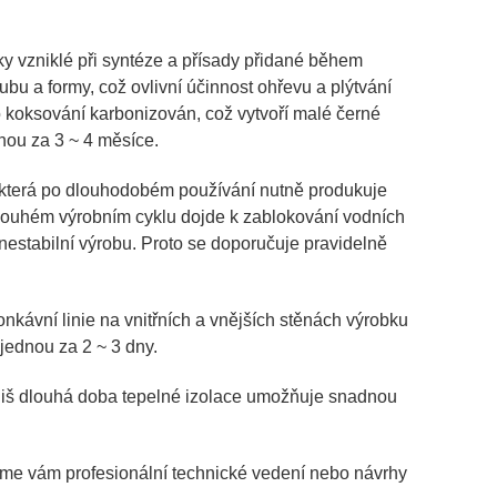
ky vzniklé při syntéze a přísady přidané během
bu a formy, což ovlivní účinnost ohřevu a plýtvání
o koksování karbonizován, což vytvoří malé černé
dnou za 3 ~ 4 měsíce.
da, která po dlouhodobém používání nutně produkuje
 Při dlouhém výrobním cyklu dojde k zablokování vodních
k nestabilní výrobu. Proto se doporučuje pravidelně
onkávní linie na vnitřních a vnějších stěnách výrobku
 jednou za 2 ~ 3 dny.
říliš dlouhá doba tepelné izolace umožňuje snadnou
neme vám profesionální technické vedení nebo návrhy