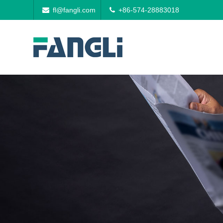
fl@fangli.com
+86-574-28883018