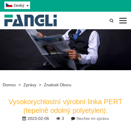
český
Domov
>
Zprávy
>
Znalosti Oboru
Vysokorychlostní výrobní linka PERT
(tepelně odolný polyetylen).
2023-02-06
3
Nechte mi zprávu