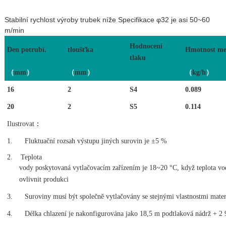
Stabilní rychlost výroby trubek níže Specifikace φ32 je asi 50~60
m/min
Hodnocení
Den potrubí.
tloušťka
Hmotnost me
tlaku
（
mm
）
（
mm
）
（
kg/h
）
16
2
S4
0.089
20
2
S5
0.114
Ilustrovat
：
1.
Fluktuační rozsah výstupu jiných surovin je ±5 %
2.
Teplota
vody poskytovaná vytlačovacím zařízením je 18~20 °C, když teplota vody
ovlivnit produkci
3.
Suroviny musí být společně vytlačovány se stejnými vlastnostmi materi
4.
Délka chlazení je nakonfigurována jako 18,5 m podtlaková nádrž + 2 9 