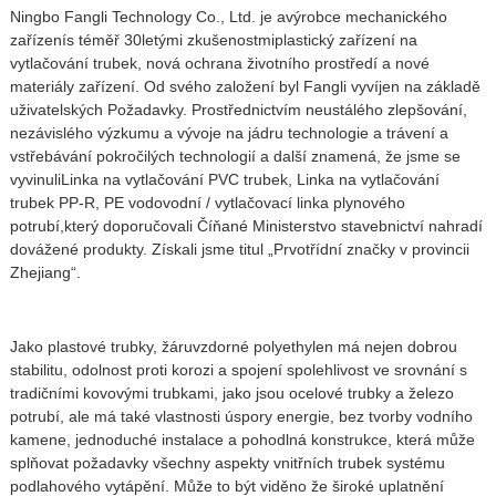
Ningbo Fangli Technology Co., Ltd. je a
výrobce mechanického
zařízení
s téměř 30letými zkušenostmi
plastický zařízení na
vytlačování trubek
,
nová ochrana životního prostředí a nové
materiály zařízení
. Od svého založení byl Fangli vyvíjen na základě
uživatelských Požadavky. Prostřednictvím neustálého zlepšování,
nezávislého výzkumu a vývoje na jádru technologie a trávení a
vstřebávání pokročilých technologií a další znamená, že jsme se
vyvinuli
Linka na vytlačování PVC trubek
,
Linka na vytlačování
trubek PP-R
,
PE vodovodní / vytlačovací linka plynového
potrubí,
který doporučovali Číňané Ministerstvo stavebnictví nahradí
dovážené produkty. Získali jsme titul „Prvotřídní značky v provincii
Zhejiang“.
Jako plastové trubky, žáruvzdorné polyethylen má nejen dobrou
stabilitu, odolnost proti korozi a spojení spolehlivost ve srovnání s
tradičními kovovými trubkami, jako jsou ocelové trubky a železo
potrubí, ale má také vlastnosti úspory energie, bez tvorby vodního
kamene, jednoduché instalace a pohodlná konstrukce, která může
splňovat požadavky všechny aspekty vnitřních trubek systému
podlahového vytápění. Může to být viděno že široké uplatnění