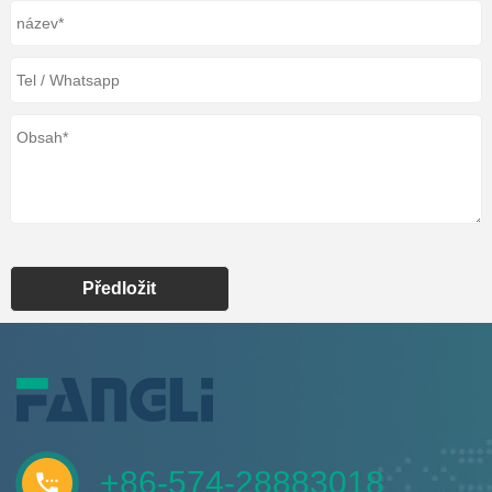
Předložit
+86-574-28883018