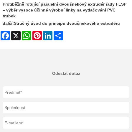
Protiběžně rotující paralelní dvoušnekový extrudér řady FLSP
– výběr vysoce účinné výrobní linky na vytlačování PVC
trubek
další:
Stručný úvod do principu dvoušnekového extrudéru
Facebook
X
WhatsApp
Pinterest
LinkedIn
Share
Odeslat dotaz