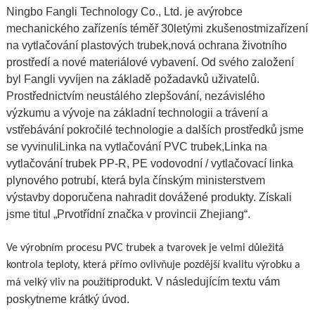
Ningbo Fangli Technology Co., Ltd. je a
výrobce
mechanického zařízení
s téměř 30letými zkušenostmi
zařízení
na vytlačování plastových trubek
,
nová ochrana životního
prostředí a nové materiálové vybavení
. Od svého založení
byl Fangli vyvíjen na základě požadavků uživatelů.
Prostřednictvím neustálého zlepšování, nezávislého
výzkumu a vývoje na základní technologii a trávení a
vstřebávání pokročilé technologie a dalších prostředků jsme
se vyvinuli
Linka na vytlačování PVC trubek
,
Linka na
vytlačování trubek PP-R
,
PE vodovodní / vytlačovací linka
plynového potrubí
, která byla čínským ministerstvem
výstavby doporučena nahradit dovážené produkty. Získali
jsme titul „Prvotřídní značka v provincii Zhejiang“.
Ve výrobním procesu PVC trubek a tvarovek je velmi důležitá
kontrola teploty, která přímo ovlivňuje pozdější kvalitu výrobku a
produkt. V následujícím textu vám
má velký vliv na použití
poskytneme krátký úvod.