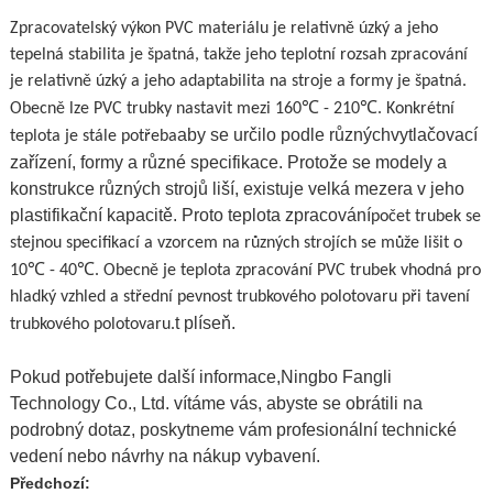
Zpracovatelský výkon PVC materiálu je relativně úzký a jeho
tepelná stabilita je špatná, takže jeho teplotní rozsah zpracování
je relativně úzký a jeho adaptabilita na stroje a formy je špatná.
℃
℃
Obecně lze PVC trubky nastavit mezi 160
- 210
. Konkrétní
aby se určilo podle různých
vytlačovací
teplota je stále potřeba
zařízení
, formy a různé specifikace. Protože se modely a
konstrukce různých strojů liší, existuje velká mezera v jeho
plastifikační kapacitě. Proto teplota zpracování
počet trubek se
stejnou specifikací a vzorcem na různých strojích se může lišit o
℃
℃
10
- 40
. Obecně je teplota zpracování PVC trubek vhodná pro
hladký vzhled a střední pevnost trubkového polotovaru při tavení
t plíseň.
trubkového polotovaru.
Pokud potřebujete další informace,
Ningbo Fangli
Technology Co., Ltd
. vítáme vás, abyste se obrátili na
podrobný dotaz, poskytneme vám profesionální technické
vedení nebo návrhy na nákup vybavení.
Předchozí: