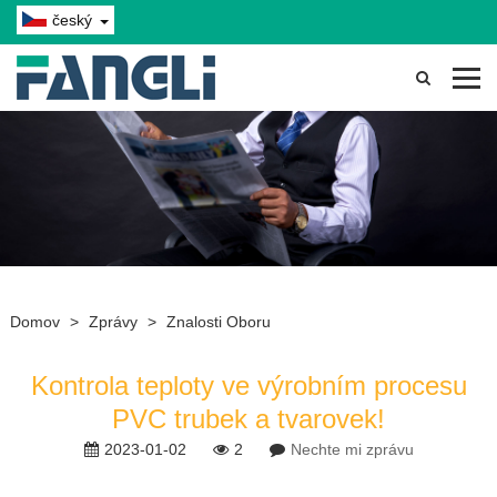
český
Domov
>
Zprávy
>
Znalosti Oboru
Kontrola teploty ve výrobním procesu
PVC trubek a tvarovek!
2023-01-02
2
Nechte mi zprávu