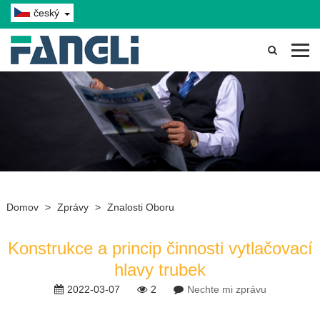
český
Domov
>
Zprávy
>
Znalosti Oboru
Konstrukce a princip činnosti vytlačovací
hlavy trubek
2022-03-07
2
Nechte mi zprávu