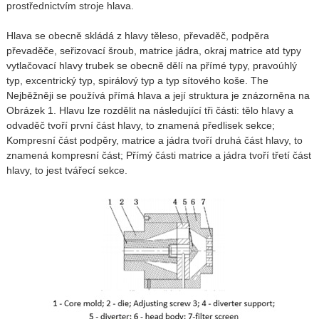
prostřednictvím stroje hlava.
Hlava se obecně skládá z hlavy těleso, převaděč, podpěra
převaděče, seřizovací šroub, matrice jádra, okraj matrice atd typy
vytlačovací hlavy trubek se obecně dělí na přímé typy, pravoúhlý
typ, excentrický typ, spirálový typ a typ sítového koše. The
Nejběžněji se používá přímá hlava a její struktura je znázorněna na
Obrázek 1. Hlavu lze rozdělit na následující tři části: tělo hlavy a
odvaděč tvoří první část hlavy, to znamená předlisek sekce;
Kompresní část podpěry, matrice a jádra tvoří druhá část hlavy, to
znamená kompresní část; Přímý části matrice a jádra tvoří třetí část
hlavy, to jest tvářecí sekce.