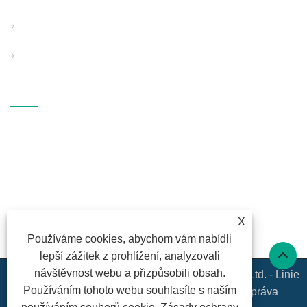
Pomocné podpůrné vybavení
PP vybavení pro foukání taveniny
Kontaktujte Nás
ADRESA: Fangli Technology
Industrial Zone, S214 Rd.,
Hengzhang, Shiqi Street, Haishu
District, Ningbo, Zhejiang
E-MAILEM:
fl@fangli.com
X
FAX: +86-574-28883018
Používáme cookies, abychom vám nabídli
TEL:
+86-574-28883018
lepší zážitek z prohlížení, analyzovali
návštěvnost webu a přizpůsobili obsah.
Copyright © 2020 Ningbo Fangli Technology Co., Ltd. - Linie
Používáním tohoto webu souhlasíte s naším
pro vytlačování trubek s pevnou stěnou - Všechna práva