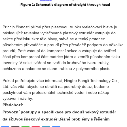
Princip činnosti přímé přes plastovou trubku vytlačovací hlava je
následující: tavenina vytlačovaná plastový extrudér vstupuje do
sekce předlisku skrz tělo hlavy, stává se a tenký prstenec
působením převaděče a proudí přes převáděč podpora do několika
proudů; Poté vstoupí do kompresní sekce a vstupuje do tvářecí
části přes kompresní část matrice jádra a zemřít působením tlaku
taveniny. V sekci tváření se tvoří do kruhového tvaru trubky,
ochlazena a nakonec se stane trubkou z polymerního plastu.
Pokud potřebujete více informací, Ningbo Fangli Technology Co.,
Ltd. vás vítá, abyste se obrátili na podrobný dotaz, budeme
poskytnout vám profesionální technické vedení nebo nákup
vybavení návrhy.
Předchozí:
Provozní postupy a specifikace pro dvoušnekový extrudér
další:
Dvoušnekový extrudér Běžné problémy s řešením