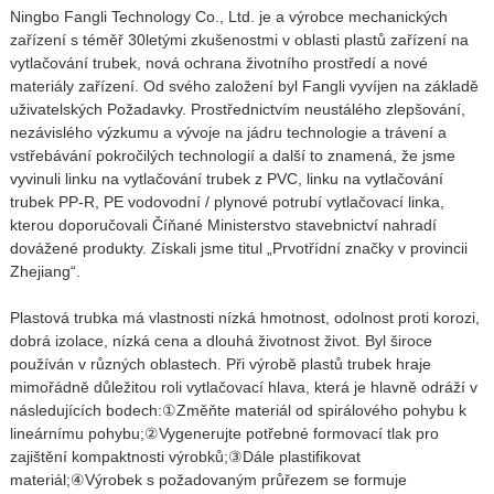
Ningbo Fangli Technology Co., Ltd. je a výrobce mechanických
zařízení s téměř 30letými zkušenostmi v oblasti plastů zařízení na
vytlačování trubek, nová ochrana životního prostředí a nové
materiály zařízení. Od svého založení byl Fangli vyvíjen na základě
uživatelských Požadavky. Prostřednictvím neustálého zlepšování,
nezávislého výzkumu a vývoje na jádru technologie a trávení a
vstřebávání pokročilých technologií a další to znamená, že jsme
vyvinuli linku na vytlačování trubek z PVC, linku na vytlačování
trubek PP-R, PE vodovodní / plynové potrubí vytlačovací linka,
kterou doporučovali Číňané Ministerstvo stavebnictví nahradí
dovážené produkty. Získali jsme titul „Prvotřídní značky v provincii
Zhejiang“.
Plastová trubka má vlastnosti nízká hmotnost, odolnost proti korozi,
dobrá izolace, nízká cena a dlouhá životnost život. Byl široce
používán v různých oblastech. Při výrobě plastů trubek hraje
mimořádně důležitou roli vytlačovací hlava, která je hlavně odráží v
následujících bodech:
①
Změňte materiál od spirálového pohybu k
lineárnímu pohybu;
②
Vygenerujte potřebné formovací tlak pro
zajištění kompaktnosti výrobků;
③
Dále plastifikovat
materiál;
④
Výrobek s požadovaným průřezem se formuje