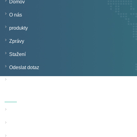
Domov
O nás
produkty
Zprávy
Stažení
Odeslat dotaz
Kontaktujte nás
Produkty
Linka na vytlačování trubek s pevnou stěnou
Linka pro vytlačování trubek se strukturovanou stěnou
Speciální použití Pipe Extrusion Line