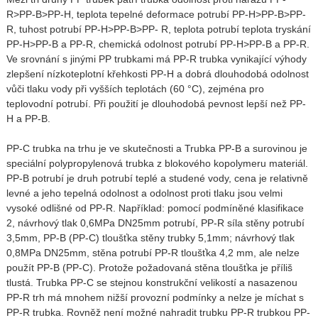
R>PP-B>PP-H, teplota tepelné deformace potrubí PP-H>PP-B>PP-
R, tuhost potrubí PP-H>PP-B>PP- R, teplota potrubí teplota tryskání
PP-H>PP-B a PP-R, chemická odolnost potrubí PP-H>PP-B a PP-R.
Ve srovnání s jinými PP trubkami má PP-R trubka vynikající výhody
zlepšení nízkoteplotní křehkosti PP-H a dobrá dlouhodobá odolnost
vůči tlaku vody při vyšších teplotách (60 °C), zejména pro
teplovodní potrubí. Při použití je dlouhodobá pevnost lepší než PP-
H a PP-B.
PP-C trubka na trhu je ve skutečnosti a Trubka PP-B a surovinou je
speciální polypropylenová trubka z blokového kopolymeru materiál.
PP-B potrubí je druh potrubí teplé a studené vody, cena je relativně
levné a jeho tepelná odolnost a odolnost proti tlaku jsou velmi
vysoké odlišné od PP-R. Například: pomocí podmíněné klasifikace
2, návrhový tlak 0,6MPa DN25mm potrubí, PP-R síla stěny potrubí
3,5mm, PP-B (PP-C) tloušťka stěny trubky 5,1mm; návrhový tlak
0,8MPa DN25mm, stěna potrubí PP-R tloušťka 4,2 mm, ale nelze
použít PP-B (PP-C). Protože požadovaná stěna tloušťka je příliš
tlustá. Trubka PP-C se stejnou konstrukční velikostí a nasazenou
PP-R trh má mnohem nižší provozní podmínky a nelze je míchat s
PP-R trubka. Rovněž není možné nahradit trubku PP-R trubkou PP-