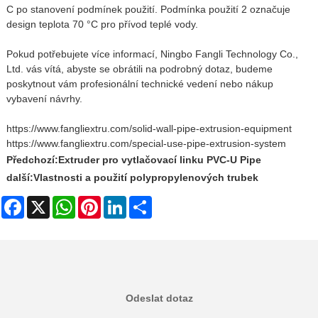
C po stanovení podmínek použití. Podmínka použití 2 označuje
design teplota 70 °C pro přívod teplé vody.
Pokud potřebujete více informací, Ningbo Fangli Technology Co.,
Ltd. vás vítá, abyste se obrátili na podrobný dotaz, budeme
poskytnout vám profesionální technické vedení nebo nákup
vybavení návrhy.
https://www.fangliextru.com/solid-wall-pipe-extrusion-equipment
https://www.fangliextru.com/special-use-pipe-extrusion-system
Předchozí:
Extruder pro vytlačovací linku PVC-U Pipe
další:
Vlastnosti a použití polypropylenových trubek
Facebook
X
WhatsApp
Pinterest
LinkedIn
Share
Odeslat dotaz