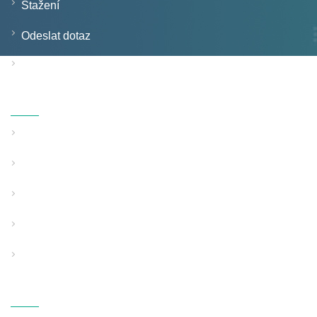
Stažení
Odeslat dotaz
Kontaktujte nás
Produkty
Linka na vytlačování trubek s pevnou stěnou
Linka pro vytlačování trubek se strukturovanou stěnou
Speciální použití Pipe Extrusion Line
Pomocné podpůrné vybavení
PP vybavení pro foukání taveniny
Kontaktujte Nás