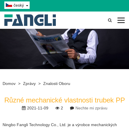
český
Domov
>
Zprávy
>
Znalosti Oboru
Různé mechanické vlastnosti trubek PP
2021-11-09
2
Nechte mi zprávu
Ningbo Fangli Technology Co., Ltd. je a výrobce mechanických