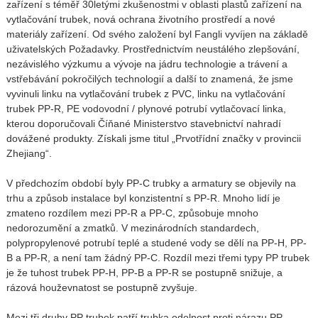
zařízení s téměř 30letými zkušenostmi v oblasti plastů zařízení na
vytlačování trubek, nová ochrana životního prostředí a nové
materiály zařízení. Od svého založení byl Fangli vyvíjen na základě
uživatelských Požadavky. Prostřednictvím neustálého zlepšování,
nezávislého výzkumu a vývoje na jádru technologie a trávení a
vstřebávání pokročilých technologií a další to znamená, že jsme
vyvinuli linku na vytlačování trubek z PVC, linku na vytlačování
trubek PP-R, PE vodovodní / plynové potrubí vytlačovací linka,
kterou doporučovali Číňané Ministerstvo stavebnictví nahradí
dovážené produkty. Získali jsme titul „Prvotřídní značky v provincii
Zhejiang“.
V předchozím období byly PP-C trubky a armatury se objevily na
trhu a způsob instalace byl konzistentní s PP-R. Mnoho lidí je
zmateno rozdílem mezi PP-R a PP-C, způsobuje mnoho
nedorozumění a zmatků. V mezinárodních standardech,
polypropylenové potrubí teplé a studené vody se dělí na PP-H, PP-
B a PP-R, a není tam žádný PP-C. Rozdíl mezi třemi typy PP trubek
je že tuhost trubek PP-H, PP-B a PP-R se postupně snižuje, a
rázová houževnatost se postupně zvyšuje.
Mezi tři druhy PP trubek patří trubka odolnost proti nárazu PP-